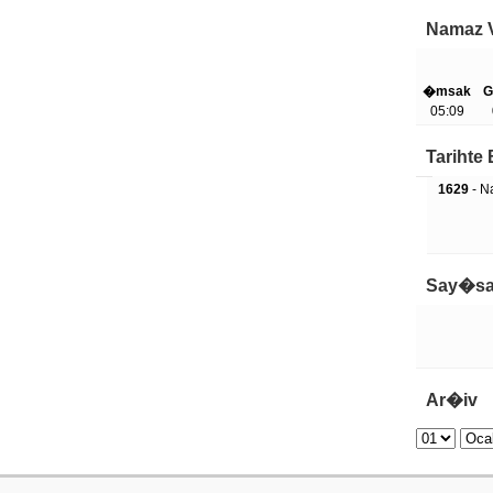
Namaz V
�msak
G
05:09
Tariht
1629
- Na
Say�sa
Ar�iv