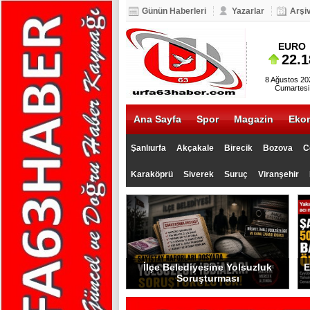
Günün Haberleri
Yazarlar
Arşi
BIST 100
EURO
5.093
22.1
8 Ağustos 20
Cumartesi
Ana Sayfa
Spor
Magazin
Eko
Şanlıurfa
Akçakale
Birecik
Bozova
C
Karaköprü
Siverek
Suruç
Viranşehir
İlçe Belediyesine Yolsuzluk
E
Soruşturması