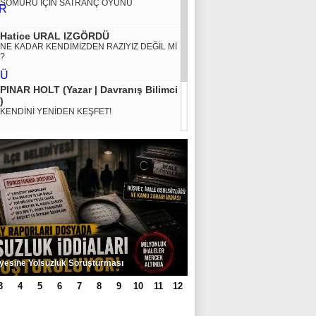
SÖMÜRÜ İÇİN SATRANÇ OYUNU
Hatice URAL IZGÖRDÜ
NE KADAR KENDİMİZDEN RAZIYIZ DEĞİL Mİ
?
PINAR HOLT (Yazar | Davranış Bilimci
)
KENDİNİ YENİDEN KEŞFET!
MURAT KÜÇÜK
SMA HASTALIĞINA KARŞI DEVLET DESTEĞİ
ŞART
BBDK'DAN GECE
BAŞKAN ALKAN
EYYÜBİYE’NİN
YARISI KARARI
HERKESE EŞİT
YÜKSEK
ŞEKİLDE HİZMET
KESİMLERİNDE
İlçesinde 50 Yaşındaki Adam Banyoda Ölü
ETMEK
KAR YAĞIŞI
BOYNUMUZUN
BAŞLADI,
BORCUDUR
EKİPLER
3
4
5
6
7
8
9
10
11
12
SAHADA