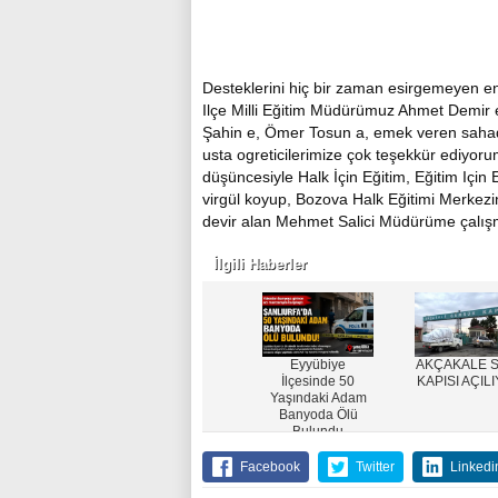
Desteklerini hiç bir zaman esirgemeyen 
Ilçe Milli Eğitim Müdürümuz Ahmet Demir
Şahin e, Ömer Tosun a, emek veren sahad
usta ogreticilerimize çok teşekkür ediyoru
düşüncesiyle Halk İçin Eğitim, Eğitim Içi
virgül koyup, Bozova Halk Eğitimi Merke
devir alan Mehmet Salici Müdürüme çalışma
İlgili Haberler
Eyyübiye
AKÇAKALE S
İlçesinde 50
KAPISI AÇIL
Yaşındaki Adam
Banyoda Ölü
Bulundu
Facebook
Twitter
Linkedi