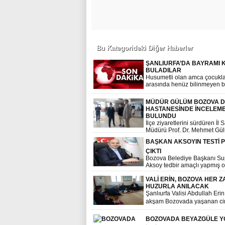
Bu Kategorideki Diğer Haberler
ŞANLIURFA’DA BAYRAMI 
BULADILAR
Husumetli olan amca çocukla
arasında henüz bilinmeyen b
nedenden dolayı çıkan tartı
kavgaya dönüştü olayda 1 Ki
MÜDÜR GÜLÜM BOZOVA D
Hayatını Kayıp etti. 1 Kişi ağır
HASTANESİNDE İNCELEM
yaralandı.
BULUNDU
İlçe ziyaretlerini sürdüren İl 
Müdürü Prof. Dr. Mehmet Gü
Kamu Hastane Hizmeti Başka
BAŞKAN AKSOYIN TESTİ P
Öğretim Üyesi Faruk Günak i
birlikte Bozova Devlet Hasta
ÇIKTI
ziyaret etti.
Bozova Belediye Başkanı Su
Aksoy tedbir amaçlı yapmış 
covid-19 testi pozitif çıktı.
VALİ ERİN, BOZOVA HER 
HUZURLA ANILACAK
Şanlıurfa Valisi Abdullah Erin
akşam Bozovada yaşanan ci
olayının ardından ilçeye gide
incelemelerde bulundu
BOZOVADA BEYAZGÜLE 