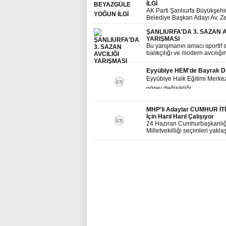
İLGİ
AK Parti Şanlıurfa Büyükşehi
Belediye Başkan Adayı Av. Z
Abidin Beyazgül, Seçim Çalı
kapsamında Bozova ilçesine
ŞANLIURFA'DA 3. SAZAN A
Çalışmalarını Sürdürdü
YARIŞMASI
Bu yarışmanın amacı sportif 
balıkçılığı ve modern avcılığın
kamuoyuna tanıtmak, amatör
ruhunu geliştirmek, çevreye 
Eyyübiye HEM'de Bayrak D
yaban hayatına karşı soruml
Eyyübiye Halk Eğitimi Merkez
yaşatmaktır.
görev değişikliği
MHP'li Adaylar CUMHUR İT
İçin Harıl Harıl Çalışıyor
24 Haziran Cumhurbaşkanlığ
Milletvekilliği seçimleri yakla
Milliyetçi Hareket Partisi Şanl
Milletvekili Adayı Ali Haydar 
Bozova ilçesindeki tüm resmî
kurumları ziyaret ederek Cu
İttifakının önemine değindi.