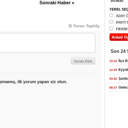
Anket
Sonraki Haber »
YEREL SEÇ
ADAY 
PARTİ 
(0 Yorum Yapıldı)
FİKRİM
Son 24 
İlçe 
15:16
Eyyüb
12:25
Şanlı
09:30
Gelec
08:37