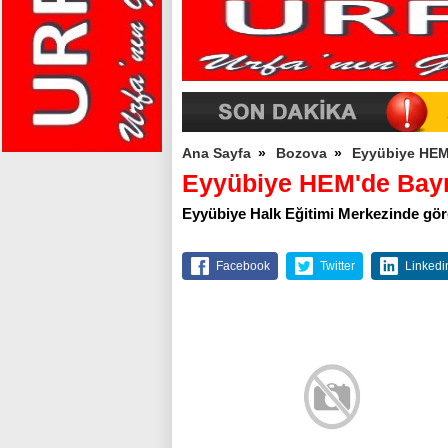
Ana Sayfa
»
Bozova
»
Eyyübiye HEM
Eyyübiye HEM'de Bayr
Eyyübiye Halk Eğitimi Merkezinde göre
Facebook
Twitter
Linkedi