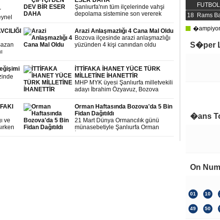
ESER DAHA
FUTBOL 
Şanlıurfa'nın tüm ilçelerinde vahşi
r
depolama sistemine son vererek
18
Rams Ba
eynel
insan sağlığını tehdit etmeyen Katı
şmaları
Atık Tesisleri inşa eden Büyükşehir
�ampiyonl
 giderek
VCILIĞI
Arazi Anlaşmazlığı 4 Cana Mal Oldu
Belediyesinde adres bu kez Bozova
Bozova ilçesinde arazi anlaşmazlığı
oldu.
S�per 
sazan
yüzünden 4 kişi canından oldu
ı
lük
ve
eğişimi
İTTİFAKA İHANET YÜCE TÜRK
uluğunu
MİLLETİNE İHANETTİR
inde
MHP MYK üyesi Şanlıurfa milletvekili
adayı İbrahim Özyavuz, Bozova
Çok 
Yaslıca maahallesinde MHP
Şanlıurfa milletvekili adayı Ali Haydar
İFAKI
Orman Haftasında Bozova'da 5 Bin
Kara'nın seçim bürosu açılışını
Fidan Dağıtıldı
�ans T
gerçekleştirdi.
ı ve
21 Mart Dünya Ormancılık günü
şırken
münasebetiyle Şanlıurfa Orman
ıurfa
İşletme Müdürlüğü Bozova
Kara
Belediyesi önünde ücretsiz yaklaşık
5 Bin adet fidan dağıtımı yaptı
mhur
On Num
01
10
49
50