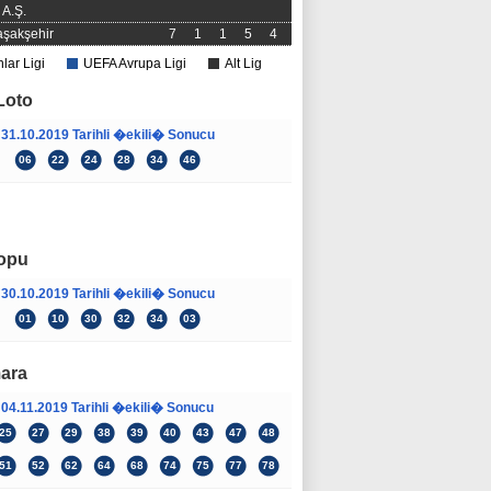
A.Ş.
şakşehir
7
1
1
5
4
ar Ligi
UEFA Avrupa Ligi
Alt Lig
Loto
31.10.2019 Tarihli �ekili� Sonucu
06
22
24
28
34
46
Okunanlar
Çok Yorumlananlar
opu
30.10.2019 Tarihli �ekili� Sonucu
01
10
30
32
34
03
ara
04.11.2019 Tarihli �ekili� Sonucu
25
27
29
38
39
40
43
47
48
51
52
62
64
68
74
75
77
78