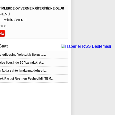
İMLERDE OY VERME KRİTERİNİZ NE OLUR
ÖNEMLİ
TERCİHİM ÖNEMLİ
 YOK
Saat
Belediyesine Yolsuzluk Soruştu...
iye İlçesinde 50 Yaşındaki A...
urfa'da sahte jandarma dehşeti...
ek Partisi Resmen Feshedildi! TBM...