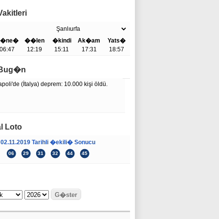
akitleri
�ne�
��len
�kindi
Ak�am
Yats�
06:47
12:19
15:11
17:31
18:57
e Bug�n
poli'de (İtalya) deprem: 10.000 kişi öldü.
l Loto
02.11.2019 Tarihli �ekili� Sonucu
06
29
31
32
44
45