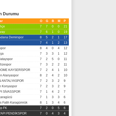
an Durumu
ar
O
G
B
M
P
hçe
7
7
0
0
21
aray
7
6
1
0
19
 Adana Demirspor
8
5
2
1
17
7
4
1
2
13
spor
8
4
0
4
12
aşa
7
3
3
1
12
Hatayspor
7
2
5
0
11
Rizespor
7
3
2
2
11
OME KAYSERİSPOR
7
2
4
1
10
n Alanyaspor
8
2
4
2
10
N ANTALYASPOR
7
2
3
2
9
 Konyaspor
7
2
3
2
9
PI SİVASSPOR
7
1
4
2
7
aragücü
7
1
3
3
6
s Fatih Karagümrük
8
1
3
4
6
ep FK
7
2
0
5
6
 YAPI PENDİKSPOR
7
0
4
3
4