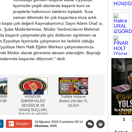
ilçemizde çeşitli alanlarda başarılı kurs ve
projelerle halkımızın takdirini topladık. Kısa
zaman diliminde bir çok başarılara imza artık.
en başta çok değerli Kaymakamımız Sayın Adem Ünal' a,
 e, Şube Müdürlerimize, Müdür Yardımcılarım Mehmet
a başarılı çalışmalarıyla göz dolduran ogretmen ve
m.Eyyubiye ilçemizde çalışmanın bir farklılık olduğu
n Eyyübiye Hem Halk Eğitim Merkezi çalışmalarımıza
zinde Müdür olarak görevime devam edeceğim. Bayrağı
larında başarılar diliyorum." dedi.
INIR
HÜNDÜR,
Trafikte Hatanın
Başkan
IYOR
EMPERYALİST
Bedeli 200 Bin TL
Kuş,Kapısı
SESSİZLİK VE
OLDU!
Çalınmadık İhtiyaç
SAVAŞ SUÇLARI,
Sahibi
Eyyübiye 
İNSANLIK HEDEF
Kalmayacak
Bulundu
ALINIYOR
1
2
18 Ağustos 2018 Cumartesi 09:14
n
Google+
Okunma:
4096