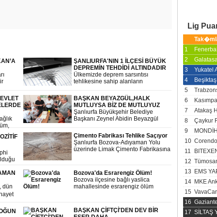
Lig Pu
Tak�ml
1
Fenerba
2
Galatas
KAN’A
ŞANLIURFA'NIN 1 İLÇESİ BÜYÜK
DEPREMİN TEHDİDİ ALTINDADIR
3
Yukatel
rı
Ülkemizde deprem sarsıntısı
4
Beşiktaş
ir
tehlikesine sahip alanların
şma
büyüklüğü 250.000 kilometrekaredir.
5
Trabzon
şi
Bu ise tüm ülke yüzölçümü ile
EVLET
BAŞKAN BEYAZGÜL,HALK
6
Kasımp
kıyaslanırsa yaklaşık yüzde 30'a
ELERDE
MUTLUYSA BİZ DE MUTLUYUZ
karşılık gelir. Özetle, tüm Türkiye
7
Atakaş 
Şanlıurfa Büyükşehir Belediye
deprem tehdidi altındadır; ancak
Sağlık
Başkanı Zeynel Abidin Beyazgül
8
Çaykur 
ülkenin yüzde 30'u yıkıcılığı yüksek
lüm,
çalışmaları yerinde incelemeye
deprem tehlikesi altındadır.
9
MONDİH
nı Dr.
devam ediyor.
Çimento Fabrikası Tehlike Saçıyor
OZİTİF
le
10
Corendo
Şanlıurfa Bozova-Adıyaman Yolu
nesini
üzerinde Limak Çimento Fabrikasına
11
BITEXE
phi
ait taş ocağında meydana gelen
olduğu
12
Tümosan
patlama sonucu çevrede bulunan
mahallelerde yaşayan vatandaşlar
13
EMS YA
ZAMAN
Bozova'da Esrarengiz Ölüm!
korku dolu anlar yaşadılar.
Bozova ilçesine bağlı yaslica
14
MKE Ank
, dün
mahallesinde esrarengiz ölüm
15
VavaCar
gerçekleşti
nayet
16
Gaziant
rek
BAŞKAN ÇİFTÇİ'DEN DEV BİR
YOĞUN
17
SİLTAŞ