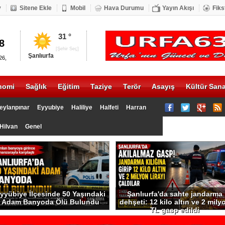
v
Sitene Ekle
Mobil
Hava Durumu
Yayın Akışı
Fiks
DOLAR
ALTIN
31 °
8
20.17
1335
[Şehir Seç]
Şanlıurfa
26,
nomi
Sağlık
Eğitim
Taziye
Terör
Asayış
Kültür Sana
eylanpınar
Eyyubiye
Haliliye
Halfeti
Harran
Hilvan
Genel
yyübiye İlçesinde 50 Yaşındaki
Şanlıurfa'da sahte jandarma
Adam Banyoda Ölü Bulundu
dehşeti: 12 kilo altın ve 2 mily
TL gasp edildi