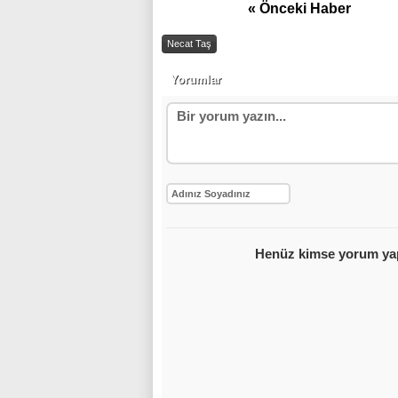
« Önceki Haber
Necat Taş
Yorumlar