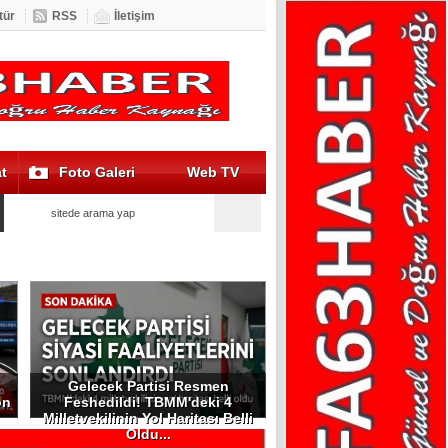
tür
RSS
İletişim
t
Foto Galeri
Web TV
Gelecek Partisi Resmen
on
Feshedildi! TBMM'deki 4
Milletvekilinin Yol Haritası Belli
Oldu...