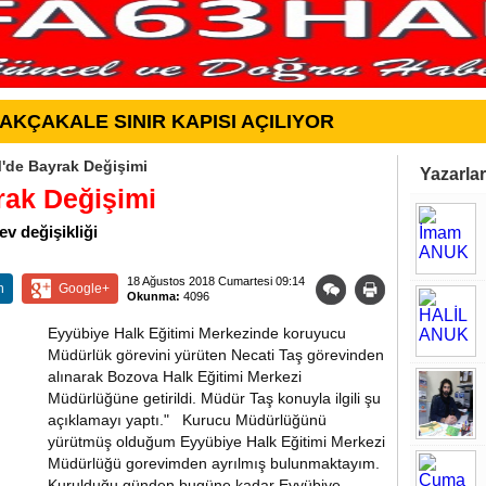
AKÇAKALE SINIR KAPISI AÇILIYOR
'de Bayrak Değişimi
Yazarlar
ak Değişimi
v değişikliği
18 Ağustos 2018 Cumartesi 09:14
n
Google+
Okunma:
4096
Eyyübiye Halk Eğitimi Merkezinde koruyucu
Müdürlük görevini yürüten Necati Taş görevinden
alınarak Bozova Halk Eğitimi Merkezi
Müdürlüğüne getirildi. Müdür Taş konuyla ilgili şu
açıklamayı yaptı." Kurucu Müdürlüğünü
yürütmüş olduğum Eyyübiye Halk Eğitimi Merkezi
Müdürlüğü gorevimden ayrılmış bulunmaktayım.
Kurulduğu günden bugüne kadar Eyyübiye