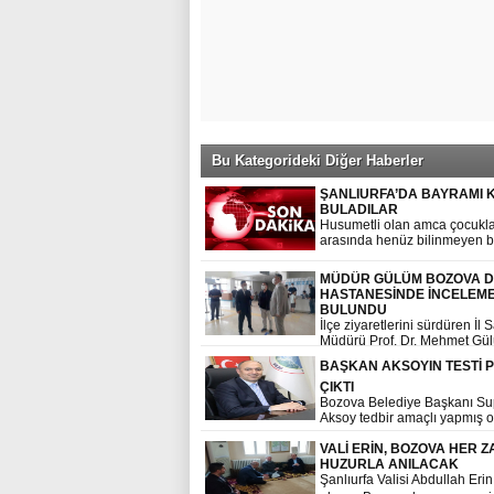
Bu Kategorideki Diğer Haberler
ŞANLIURFA’DA BAYRAMI 
BULADILAR
Husumetli olan amca çocukla
arasında henüz bilinmeyen b
nedenden dolayı çıkan tartı
kavgaya dönüştü olayda 1 Ki
MÜDÜR GÜLÜM BOZOVA D
Hayatını Kayıp etti. 1 Kişi ağır
HASTANESİNDE İNCELEM
yaralandı.
BULUNDU
İlçe ziyaretlerini sürdüren İl 
Müdürü Prof. Dr. Mehmet Gü
Kamu Hastane Hizmeti Başka
BAŞKAN AKSOYIN TESTİ P
Öğretim Üyesi Faruk Günak i
birlikte Bozova Devlet Hasta
ÇIKTI
ziyaret etti.
Bozova Belediye Başkanı Su
Aksoy tedbir amaçlı yapmış 
covid-19 testi pozitif çıktı.
VALİ ERİN, BOZOVA HER 
HUZURLA ANILACAK
Şanlıurfa Valisi Abdullah Erin