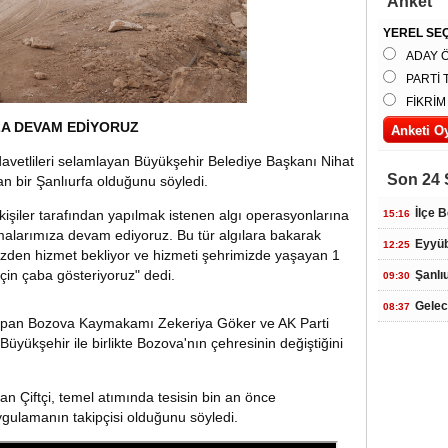
Anket
YEREL SEÇ
ADAY 
PARTİ 
FİKRİM
ZA DEVAM EDİYORUZ
avetlileri selamlayan Büyükşehir Belediye Başkanı Nihat
Son 24 
ınan bir Şanlıurfa olduğunu söyledi.
İlçe 
şiler tarafından yapılmak istenen algı operasyonlarına
15:16
şmalarımıza devam ediyoruz. Bu tür algılara bakarak
Eyyüb
12:25
bizden hizmet bekliyor ve hizmeti şehrimizde yaşayan 1
çin çaba gösteriyoruz" dedi.
Şanlı
09:30
Gelec
08:37
yapan Bozova Kaymakamı Zekeriya Göker ve AK Parti
yükşehir ile birlikte Bozova'nın çehresinin değiştiğini
an Çiftçi, temel atımında tesisin bin an önce
ulamanın takipçisi olduğunu söyledi.