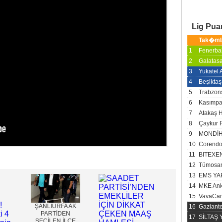
Lig Pu
Tak�ml
1
Fenerba
2
Galatas
3
Yukatel
4
Beşiktaş
5
Trabzon
6
Kasımp
7
Atakaş 
8
Çaykur 
9
MONDİH
10
Corendo
11
BITEXE
12
Tümosan
13
EMS YA
14
MKE Ank
15
VavaCar
ŞANLIURFA AK
16
Gaziant
PARTİDEN
17
SİLTAŞ
SEÇİLEN İLÇE