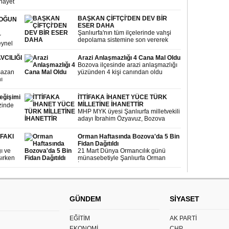
gerçekleşti
nayet
rek
BAŞKAN ÇİFTÇİ'DEN DEV BİR
YOĞUN
ESER DAHA
Şanlıurfa'nın tüm ilçelerinde vahşi
r
depolama sistemine son vererek
eynel
insan sağlığını tehdit etmeyen Katı
şmaları
Atık Tesisleri inşa eden Büyükşehir
 giderek
VCILIĞI
Arazi Anlaşmazlığı 4 Cana Mal Oldu
Belediyesinde adres bu kez Bozova
Bozova ilçesinde arazi anlaşmazlığı
oldu.
sazan
yüzünden 4 kişi canından oldu
ı
lük
ve
eğişimi
İTTİFAKA İHANET YÜCE TÜRK
uluğunu
MİLLETİNE İHANETTİR
inde
MHP MYK üyesi Şanlıurfa milletvekili
adayı İbrahim Özyavuz, Bozova
Yaslıca maahallesinde MHP
Şanlıurfa milletvekili adayı Ali Haydar
İFAKI
Orman Haftasında Bozova'da 5 Bin
Kara'nın seçim bürosu açılışını
Fidan Dağıtıldı
gerçekleştirdi.
ı ve
21 Mart Dünya Ormancılık günü
şırken
münasebetiyle Şanlıurfa Orman
ıurfa
İşletme Müdürlüğü Bozova
Kara
Belediyesi önünde ücretsiz yaklaşık
5 Bin adet fidan dağıtımı yaptı
mhur
GÜNDEM
SİYASET
EĞİTİM
AK PARTİ
EKONOMİ
CHP