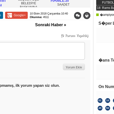
FUTBOL 
BELEDİYE
SAADET
YENİDEN REFAH
BAŞKANINA
18
Rams Ba
PARTİSİ’NDEN
PARTİSİNDE
OPERASYON
EMEKLİLER İÇİN
EKİNCİ'YE
isi
10 Ekim 2018 Çarşamba 10:40
�ampiyonl
n
Google+
DİKKAT ÇEKEN
ÖNEMLİ GÖREV
Okunma:
4511
MAAŞ HAMLESİ
!
S�per 
Sonraki Haber »
 4
n Yol
li
(0 Yorum Yapıldı)
Çok 
�ans T
On Num
01
10
49
50