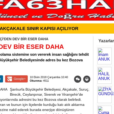
AKÇAKALE SINIR KAPISI AÇILIYOR
Çİ'DEN DEV BİR ESER DAHA
Yazarlar
DEV BİR ESER DAHA
polama sistemine son vererek insan sağlığını tehdit
n Büyükşehir Belediyesinde adres bu kez Bozova
10 Ekim 2018 Çarşamba 10:40
n
Google+
Okunma:
4511
Şanlıurfa Büyükşehir Belediyesi, Akçakale, Suruç,
Birecik, Ceylanpınar, Siverek ve Viranşehir'de
yonlarında adresini bu kez Bozova olarak belirledi.
turan ve bunun için ilçelerde kurduğu katı atık aktarma
rkezine nakil ederek burada enerjiye dönüştüren