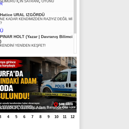
SÖMÜRÜ İÇİN SATRANÇ OYUNU
Hatice URAL IZGÖRDÜ
NE KADAR KENDİMİZDEN RAZIYIZ DEĞİL Mİ
?
PINAR HOLT (Yazar | Davranış Bilimci
)
KENDİNİ YENİDEN KEŞFET!
MURAT KÜÇÜK
SMA HASTALIĞINA KARŞI DEVLET DESTEĞİ
ŞART
İlçesinde 50 Yaşındaki Adam Banyoda Ölü
3
4
5
6
7
8
9
10
11
12