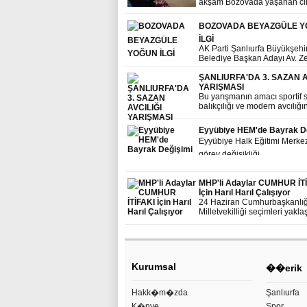
akşam Bozovada yaşanan ci
olayının ardından ilçeye gide
incelemelerde bulundu
BOZOVADA BEYAZGÜLE 
İLGİ
AK Parti Şanlıurfa Büyükşehi
Belediye Başkan Adayı Av. Z
Abidin Beyazgül, Seçim Çalı
kapsamında Bozova ilçesine
ŞANLIURFA'DA 3. SAZAN A
Çalışmalarını Sürdürdü
YARIŞMASI
Bu yarışmanın amacı sportif 
balıkçılığı ve modern avcılığın
kamuoyuna tanıtmak, amatör
ruhunu geliştirmek, çevreye 
Eyyübiye HEM'de Bayrak D
yaban hayatına karşı soruml
Eyyübiye Halk Eğitimi Merkez
yaşatmaktır.
görev değişikliği
MHP'li Adaylar CUMHUR İT
İçin Harıl Harıl Çalışıyor
24 Haziran Cumhurbaşkanlığ
Milletvekilliği seçimleri yakla
Milliyetçi Hareket Partisi Şanl
Milletvekili Adayı Ali Haydar 
Bozova ilçesindeki tüm resmî
kurumları ziyaret ederek Cu
İttifakının önemine değindi.
Kurumsal
��erik
Hakk�m�zda
Şanlıurfa
K�nye
Spor