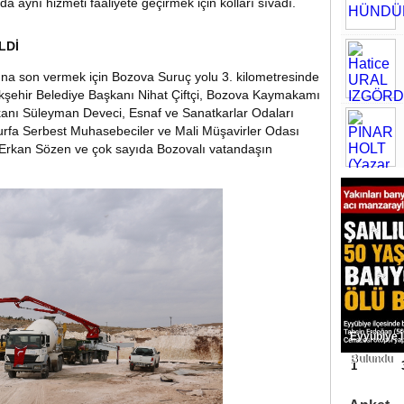
a aynı hizmeti faaliyete geçirmek için kolları sıvadı.
LDİ
a son vermek için Bozova Suruç yolu 3. kilometresinde
ükşehir Belediye Başkanı Nihat Çiftçi, Bozova Kaymakamı
kanı Süleyman Deveci, Esnaf ve Sanatkarlar Odaları
ıurfa Serbest Muhasebeciler ve Mali Müşavirler Odası
 Erkan Sözen ve çok sayıda Bozovalı vatandaşın
Eyyübiye 
Bulundu
1
2