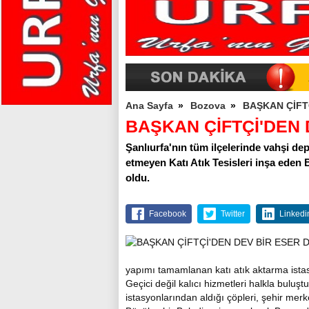
Ana Sayfa
»
Bozova
»
BAŞKAN ÇİFT
BAŞKAN ÇİFTÇİ'DEN 
Şanlıurfa'nın tüm ilçelerinde vahşi de
etmeyen Katı Atık Tesisleri inşa ede
oldu.
Facebook
Twitter
Linkedi
yapımı tamamlanan katı atık aktarma istas
Geçici değil kalıcı hizmetleri halkla buluş
istasyonlarından aldığı çöpleri, şehir me