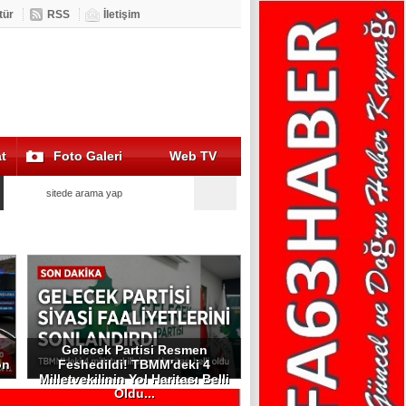
tür
RSS
İletişim
t
Foto Galeri
Web TV
Gelecek Partisi Resmen
on
Feshedildi! TBMM'deki 4
Milletvekilinin Yol Haritası Belli
Oldu...