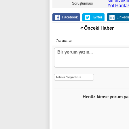
Soruşturması
Gelecek Part
Facebook
Twitter
Linkedi
Resmen
Feshedildi
« Önceki Haber
TBMM'deki
Milletvekilini
Haritası Bel
Yorumlar
Oldu...