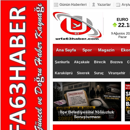
Günün Haberleri
Yazarlar
Arşi
BIST 100
EURO
5.093
22.18
9 Ağustos 20
Pazar
Ana Sayfa
Spor
Magazin
Eko
Şanlıurfa
Akçakale
Birecik
Bozova
C
Karaköprü
Siverek
Suruç
Viranşehir
İlçe Belediyesine Yolsuzluk
E
Soruşturması