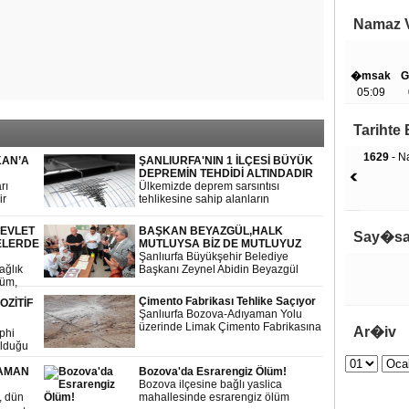
Namaz V
�msak
G
05:09
Tariht
1629
- Na
KAN’A
ŞANLIURFA'NIN 1 İLÇESİ BÜYÜK
DEPREMİN TEHDİDİ ALTINDADIR
rı
Ülkemizde deprem sarsıntısı
ir
tehlikesine sahip alanların
şma
büyüklüğü 250.000 kilometrekaredir.
şi
Bu ise tüm ülke yüzölçümü ile
EVLET
BAŞKAN BEYAZGÜL,HALK
Say�sa
kıyaslanırsa yaklaşık yüzde 30'a
ELERDE
MUTLUYSA BİZ DE MUTLUYUZ
karşılık gelir. Özetle, tüm Türkiye
Şanlıurfa Büyükşehir Belediye
deprem tehdidi altındadır; ancak
Sağlık
Başkanı Zeynel Abidin Beyazgül
ülkenin yüzde 30'u yıkıcılığı yüksek
lüm,
çalışmaları yerinde incelemeye
deprem tehlikesi altındadır.
nı Dr.
devam ediyor.
Çimento Fabrikası Tehlike Saçıyor
OZİTİF
le
Şanlıurfa Bozova-Adıyaman Yolu
nesini
üzerinde Limak Çimento Fabrikasına
Ar�iv
phi
ait taş ocağında meydana gelen
olduğu
patlama sonucu çevrede bulunan
mahallelerde yaşayan vatandaşlar
ZAMAN
Bozova'da Esrarengiz Ölüm!
korku dolu anlar yaşadılar.
Bozova ilçesine bağlı yaslica
, dün
mahallesinde esrarengiz ölüm