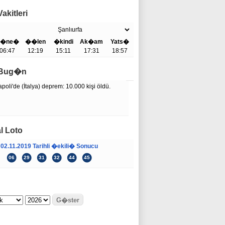
akitleri
�ne�
��len
�kindi
Ak�am
Yats�
06:47
12:19
15:11
17:31
18:57
e Bug�n
poli'de (İtalya) deprem: 10.000 kişi öldü.
l Loto
02.11.2019 Tarihli �ekili� Sonucu
06
29
31
32
44
45