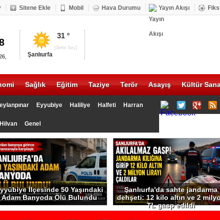
v
Sitene Ekle
Mobil
Hava Durumu
Yayın Akışı
Fiks
DOLAR
ALTIN
31 °
20.17
1335
[Şehir Seç]
Şanlıurfa
26,
nomi
Sağlık
Eğitim
Taziye
Terör
Asayış
Kültür Sana
eylanpınar
Eyyubiye
Haliliye
Halfeti
Harran
Hilvan
Genel
yyübiye İlçesinde 50 Yaşındaki
Şanlıurfa'da sahte jandarma
Adam Banyoda Ölü Bulundu
dehşeti: 12 kilo altın ve 2 mily
TL gasp edildi