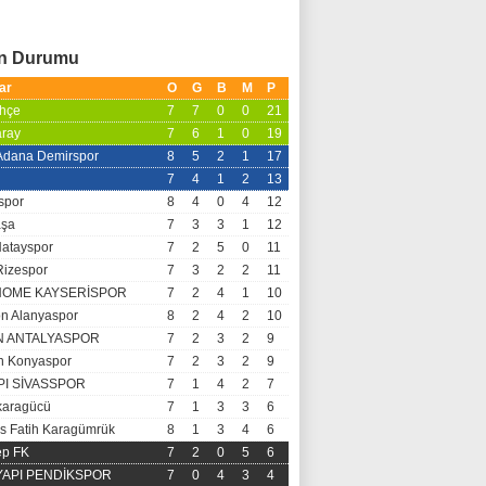
an Durumu
ar
O
G
B
M
P
hçe
7
7
0
0
21
aray
7
6
1
0
19
 Adana Demirspor
8
5
2
1
17
7
4
1
2
13
spor
8
4
0
4
12
aşa
7
3
3
1
12
Hatayspor
7
2
5
0
11
Rizespor
7
3
2
2
11
OME KAYSERİSPOR
7
2
4
1
10
n Alanyaspor
8
2
4
2
10
N ANTALYASPOR
7
2
3
2
9
 Konyaspor
7
2
3
2
9
PI SİVASSPOR
7
1
4
2
7
aragücü
7
1
3
3
6
s Fatih Karagümrük
8
1
3
4
6
ep FK
7
2
0
5
6
 YAPI PENDİKSPOR
7
0
4
3
4
ŞEYHANLIOĞLU