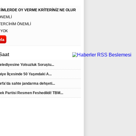
İMLERDE OY VERME KRİTERİNİZ NE OLUR
ÖNEMLİ
TERCİHİM ÖNEMLİ
 YOK
Saat
Belediyesine Yolsuzluk Soruştu...
iye İlçesinde 50 Yaşındaki A...
urfa'da sahte jandarma dehşeti...
ek Partisi Resmen Feshedildi! TBM...