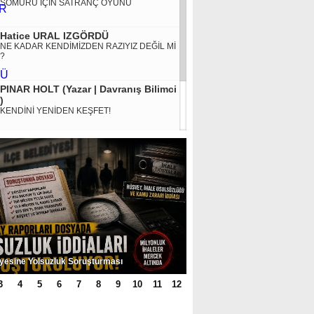
SÖMÜRÜ İÇİN SATRANÇ OYUNU
Hatice URAL IZGÖRDÜ
NE KADAR KENDİMİZDEN RAZIYIZ DEĞİL Mİ
?
PINAR HOLT (Yazar | Davranış Bilimci
)
KENDİNİ YENİDEN KEŞFET!
MURAT KÜÇÜK
SMA HASTALIĞINA KARŞI DEVLET DESTEĞİ
ŞART
SURİYE
BAŞBAKANI
Şanlıurfa
BELLİ OLDU
Büyükşehir
Belediyesi'nde Kadrolu
İlçesinde 50 Yaşındaki Adam Banyoda Ölü
İşçiler İlk 6 Ay İçin
Acımız Daha da
% 35 Zam
3
4
5
6
7
8
9
10
11
12
Büyüdü: Metan
Gazı Faciasında
Şehit Sayısı 8’e