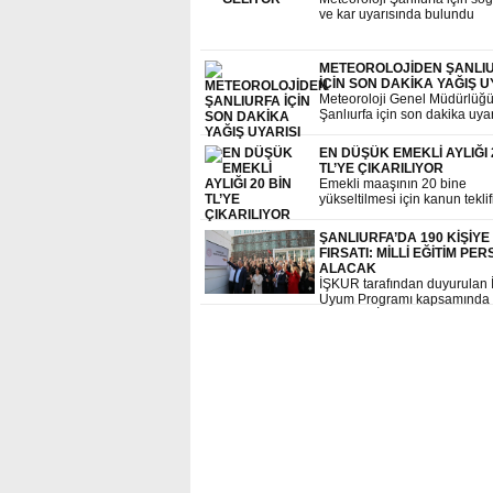
ve kar uyarısında bulundu
METEOROLOJİDEN ŞANLI
İÇİN SON DAKİKA YAĞIŞ U
Meteoroloji Genel Müdürlüğ
Şanlıurfa için son dakika uyar
EN DÜŞÜK EMEKLİ AYLIĞI 
TL’YE ÇIKARILIYOR
Emekli maaşının 20 bine
yükseltilmesi için kanun teklif
Türkiye Büyük Millet Meclisi
sunludu
ŞANLIURFA’DA 190 KİŞİYE 
FIRSATI: MİLLİ EĞİTİM PE
ALACAK
İŞKUR tarafından duyurulan 
Uyum Programı kapsamında
Şanlıurfa İl Milli Eğitim Müdü
bünyesinde 190 kişi istihdam
edilecek. Başvurular 9 Ocak’
erecek.