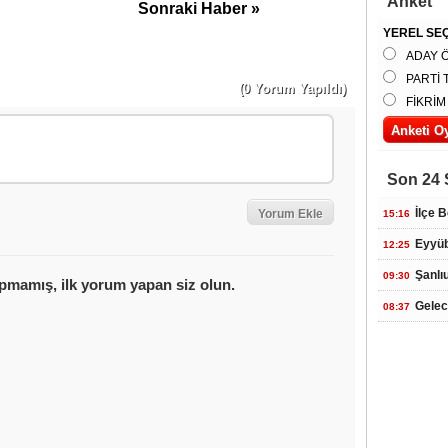
Anket
Sonraki Haber »
YEREL SEÇ
ADAY 
PARTİ 
(0 Yorum Yapıldı)
FİKRİM
Son 24 
İlçe 
15:16
Eyyüb
12:25
Şanlı
09:30
Gelec
08:37