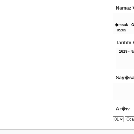
Namaz V
�msak
G
05:09
Tariht
1629
- Na
Say�sa
Ar�iv