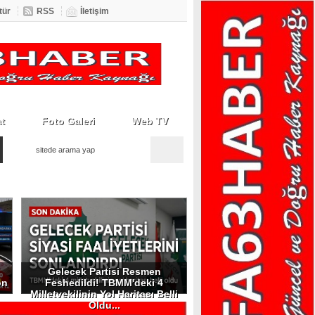
tür
RSS
İletişim
t
Foto Galeri
Web TV
Gelecek Partisi Resmen
on
Feshedildi! TBMM'deki 4
Milletvekilinin Yol Haritası Belli
Oldu...