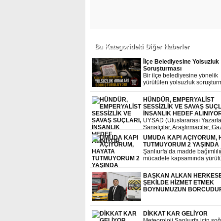
Bu Kategorideki Diğer Haberler
İlçe Belediyesine Yolsuzluk
Soruşturması
Bir ilçe belediyesine yönelik
yürütülen yolsuzluk soruştu
dikkat çeken ayrıntılar ortaya ç
Soruşturma dosyasına Sayış
HÜNDÜR, EMPERYALİST
raporları, milyonlarca liralık i
SESSİZLİK VE SAVAŞ SUÇL
MASAK incelemeleri ve tanık
İNSANLIK HEDEF ALINIYO
ifadeleri girdi.
UYSAD (Uluslararası Yazarla
Sanatçılar, Araştırmacılar, Ga
Derneği) Genel Başkanı Cu
UMUDA KAPI AÇIYORUM, 
Hündür,ABD, İsrail ve İran s
TUTMUYORUM 2 YAŞINDA
ilişkin şok edici bir basın açı
Şanlıurfa’da madde bağımlılı
yaptı.
mücadele kapsamında yürüt
“Umuda Kapı Açıyorum, Haya
Tutunuyorum” projesi ikinci yı
BAŞKAN ALKAN HERKESE
başarıyla tamamladı.
ŞEKİLDE HİZMET ETMEK
BOYNUMUZUN BORCUDU
DİKKAT KAR GELİYOR
Meteoroloji Şanlıurfa için so