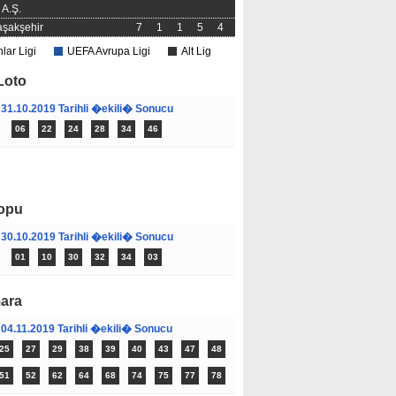
A.Ş.
şakşehir
7
1
1
5
4
ar Ligi
UEFA Avrupa Ligi
Alt Lig
Loto
31.10.2019 Tarihli �ekili� Sonucu
06
22
24
28
34
46
Okunanlar
Çok Yorumlananlar
opu
30.10.2019 Tarihli �ekili� Sonucu
01
10
30
32
34
03
ara
04.11.2019 Tarihli �ekili� Sonucu
25
27
29
38
39
40
43
47
48
51
52
62
64
68
74
75
77
78