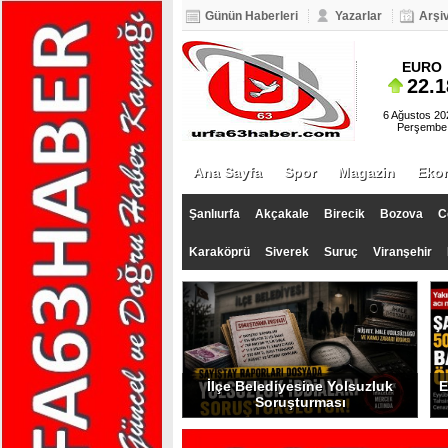
Günün Haberleri
Yazarlar
Arşi
BIST 100
EURO
5.093
22.1
6 Ağustos 20
Perşembe
Ana Sayfa
Spor
Magazin
Eko
Şanlıurfa
Akçakale
Birecik
Bozova
C
Karaköprü
Siverek
Suruç
Viranşehir
İlçe Belediyesine Yolsuzluk
E
Soruşturması