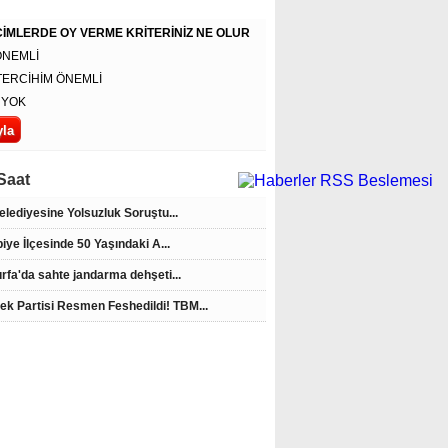
Yükseldi
İMLERDE OY VERME KRİTERİNİZ NE OLUR
ÖNEMLİ
TERCİHİM ÖNEMLİ
 YOK
Saat
Belediyesine Yolsuzluk Soruştu...
iye İlçesinde 50 Yaşındaki A...
urfa'da sahte jandarma dehşeti...
ek Partisi Resmen Feshedildi! TBM...