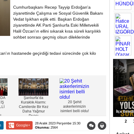
Cumhurbaşkanı Recep Tayyip Erdoğan'a
ziyarettinde Çalışma ve Sosyal Güvenlik Bakanı
Vedat Işıkhan eşlik etti. Başkan Erdoğan
ziyarettinde AK Parti Şanlıurfa Eski Milletvekili
Halil Özcan'ın ellini sıkarak kısa süreli karşılıklı
sohbet sonrası geçmiş olsun dileklerinde
Özcan'ın hastanede geçirdiği tedavi sürecinde çok kilo
’DA
Şanlıurfa’da
Şanlıurfa Adli Tıp
20 Şehit
 İŞ
Kuraklık Alarmı:
Kurumu Önünde
askerlerimizin
LLİ
Camilerde Bir Kez
Gölgelik Talebi:
isimleri belli oldu!
Daha Yağmur
“Bir Gölgelik
Eyyübiye 
L
Duası
Değil, Bir Vicdan
Bulundu
İstiyoruz”
1
2
28 Aralık 2023 Perşembe 15:30
n
Google+
Okunma:
2564