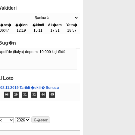
akitleri
�ne�
��len
�kindi
Ak�am
Yats�
06:47
12:19
15:11
17:31
18:57
e Bug�n
poli'de (İtalya) deprem: 10.000 kişi öldü.
l Loto
02.11.2019 Tarihli �ekili� Sonucu
06
29
31
32
44
45