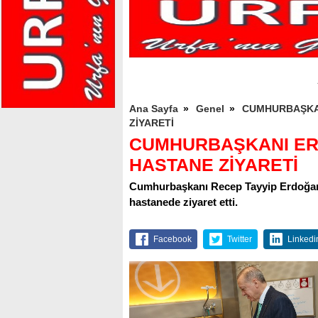
Ana Sayfa
»
Genel
»
CUMHURBAŞKAN
ZİYARETİ
CUMHURBAŞKANI ERD
HASTANE ZİYARETİ
Cumhurbaşkanı Recep Tayyip Erdoğan, A
hastanede ziyaret etti.
Facebook
Twitter
Linkedi