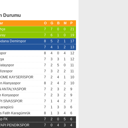
an Durumu
ar
O
G
B
M
P
hçe
7
7
0
0
21
aray
7
6
1
0
19
 Adana Demirspor
8
5
2
1
17
7
4
1
2
13
spor
8
4
0
4
12
aşa
7
3
3
1
12
Hatayspor
7
2
5
0
11
Rizespor
7
3
2
2
11
OME KAYSERİSPOR
7
2
4
1
10
n Alanyaspor
8
2
4
2
10
N ANTALYASPOR
7
2
3
2
9
 Konyaspor
7
2
3
2
9
PI SİVASSPOR
7
1
4
2
7
aragücü
7
1
3
3
6
s Fatih Karagümrük
8
1
3
4
6
ep FK
7
2
0
5
6
 YAPI PENDİKSPOR
7
0
4
3
4