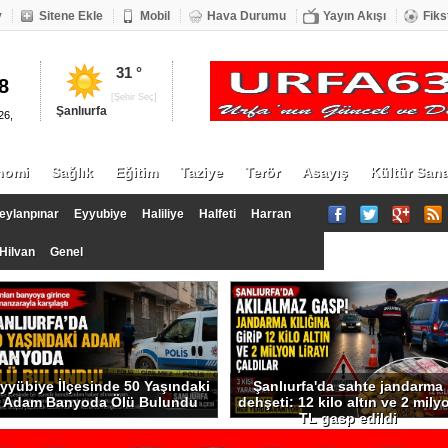
v
Sitene Ekle
Mobil
Hava Durumu
Yayın Akışı
Fiks
DOLAR
ALTIN
31 °
8
20.17
1335
[Şehir Seç]
Şanlıurfa
26,
nomi
Sağlık
Eğitim
Taziye
Terör
Asayış
Kültür Sana
eylanpınar
Eyyubiye
Haliliye
Halfeti
Harran
Hilvan
Genel
yyübiye İlçesinde 50 Yaşındaki
Şanlıurfa'da sahte jandarma
Adam Banyoda Ölü Bulundu
dehşeti: 12 kilo altın ve 2 mily
TL gasp edildi