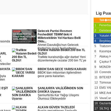
Lig Pu
Tak�ml
1
Fenerba
2
Galatas
Gelecek Partisi Resmen
Feshedildi! TBMM'deki 4
3
Yukatel
Milletvekilinin Yol Haritası Belli
4
Beşiktaş
rmasında
Oldu...
ıktı.
Ahmet Davutoğlu'nun Gelecek
5
Trabzon
tay
Partisi'nin siyasi faaliyetlerini
Trafikte Hatanın Bedeli 200 Bin TL
6
Kasımp
haleler,
sonlandırdıklarını açıklamasının
ARI,
OLDU!
ardından gözler TBMM'deki 4
7
Atakaş 
R
Trafikte kuralsızlığa ağır darbe! Yeni
Gelecek Partili milletvekiline çevrildi.
r,
düzenlemeyle cezalar 200 bin TL’ye
8
Çaykur 
Selçuk Özdağ, milletvekillerinin Yeni
zeteciler
kadar yükseldi, birçok ihlalde
Yol Grubu'nda bağımsız olarak
9
MONDİH
ma
ehliyete el koyma uygulaması
HAYATA
görevlerini sürdüreceğini duyurdu.
BBDK'DAN GECE YARISI KARARI
avaşına
başlatıldı.
10
Corendo
BBDK’dan milyonları ilgilendiren
klaması
ğıyla
gece yarısı kararları.
11
BITEXE
ülen
12
Tümosan
ta
lını
13
EMS YA
 EŞİT
ŞANLIURFA VALİLİĞİNDEN SON
DAKİKA Uyarısı
14
MKE Ank
R
Şanlıurfa'da Kar Yağışı Ulaşımı
15
VavaCar
Olumsuz Etkileyebilir
16
Gaziant
ALKAN GÜVEN TAZELEDİ
17
SİLTAŞ
ğuk hava
Bugün gerçekleşen Şanlıurfa