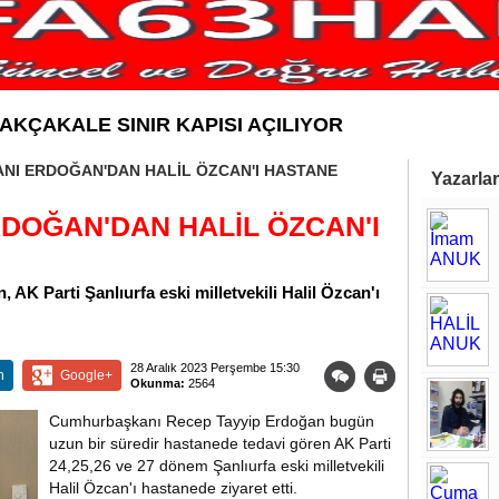
AKÇAKALE SINIR KAPISI AÇILIYOR
I ERDOĞAN'DAN HALİL ÖZCAN'I HASTANE
Yazarlar
OĞAN'DAN HALİL ÖZCAN'I
K Parti Şanlıurfa eski milletvekili Halil Özcan'ı
28 Aralık 2023 Perşembe 15:30
n
Google+
Okunma:
2564
Cumhurbaşkanı Recep Tayyip Erdoğan bugün
uzun bir süredir hastanede tedavi gören AK Parti
24,25,26 ve 27 dönem Şanlıurfa eski milletvekili
Halil Özcan'ı hastanede ziyaret etti.