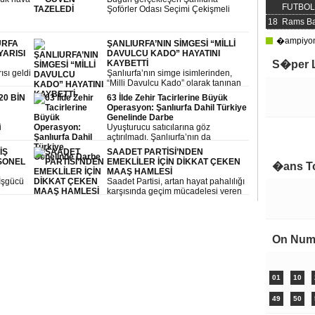
FUTBOL 
Şoförler Odası Seçimi Çekişmeli
Geçti
18
Rams Ba
�ampiyonl
URFA
ŞANLIURFA’NIN SİMGESİ “MİLLİ
YARISI
DAVULCU KADO” HAYATINI
ü
KAYBETTİ
S�per 
ısı geldi
Şanlıurfa’nın simge isimlerinden,
“Milli Davulcu Kado” olarak tanınan
Kadir Eğlence hayatını kaybetti.
20 BİN
63 İlde Zehir Tacirlerine Büyük
Operasyon: Şanlıurfa Dahil Türkiye
Genelinde Darbe
i
Uyuşturucu satıcılarına göz
Çok 
ne
açtırılmadı. Şanlıurfa’nın da
aralarında bulunduğu 63 ilde
İŞ
SAADET PARTİSİ’NDEN
jandarma ekiplerince düzenlenen
RSONEL
EMEKLİLER İÇİN DİKKAT ÇEKEN
�ans T
geniş çaplı operasyonlarda tonlarca
MAAŞ HAMLESİ
uyuşturucu ele geçirildi, yüzlerce
İşgücü
Saadet Partisi, artan hayat pahalılığı
şüpheli yakalandı.
karşısında geçim mücadelesi veren
rlüğü
emekliler için en düşük emekli
maaşının asgari ücret seviyesine
ta sona
yükseltilmesini içeren kanun teklifini
Meclis’e sundu.
On Num
01
10
49
50