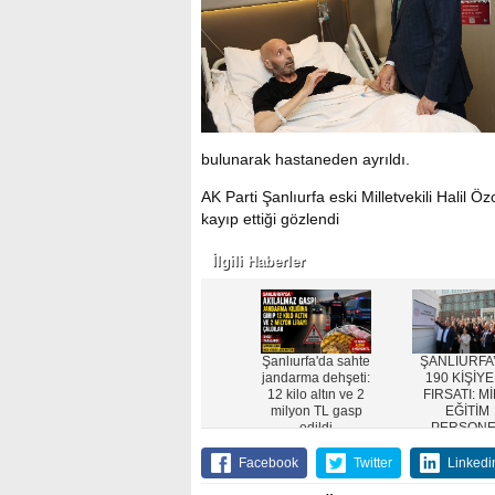
bulunarak hastaneden ayrıldı.
AK Parti Şanlıurfa eski Milletvekili Halil 
kayıp ettiği gözlendi
İlgili Haberler
Şanlıurfa'da sahte
ŞANLIURFA
jandarma dehşeti:
190 KİŞİYE
12 kilo altın ve 2
FIRSATI: Mİ
milyon TL gasp
EĞİTİM
edildi
PERSONE
ALACAK
Facebook
Twitter
Linkedi