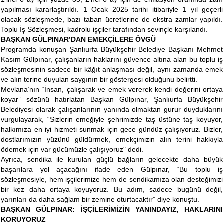
yapılması kararlaştırıldı. 1 Ocak 2025 tarihi itibariyle 1 yıl geçerli
olacak sözleşmede, bazı taban ücretlerine de ekstra zamlar yapıldı.
Toplu İş Sözleşmesi, kadrolu işçiler tarafından sevinçle karşılandı.
BAŞKAN GÜLPINAR’DAN EMEKÇİLERE ÖVGÜ
Programda konuşan Şanlıurfa Büyükşehir Belediye Başkanı Mehmet
Kasım Gülpınar, çalışanların haklarını güvence altına alan bu toplu iş
sözleşmesinin sadece bir kâğıt anlaşması değil, aynı zamanda emek
ve alın terine duyulan saygının bir göstergesi olduğunu belirtti.
Mevlana’nın “İnsan, çalışarak ve emek vererek kendi değerini ortaya
koyar” sözünü hatırlatan Başkan Gülpınar, Şanlıurfa Büyükşehir
Belediyesi olarak çalışanlarının yanında olmaktan gurur duyduklarını
vurgulayarak, “Sizlerin emeğiyle şehrimizde taş üstüne taş koyuyor,
halkımıza en iyi hizmeti sunmak için gece gündüz çalışıyoruz. Bizler,
dostlarımızın yüzünü güldürmek, emekçimizin alın terini hakkıyla
ödemek için var gücümüzle çalışıyoruz" dedi.
Ayrıca, sendika ile kurulan güçlü bağların gelecekte daha büyük
başarılara yol açacağını ifade eden Gülpınar, “Bu toplu iş
sözleşmesiyle, hem işçilerimize hem de sendikamıza olan desteğimizi
bir kez daha ortaya koyuyoruz. Bu adım, sadece bugünü değil,
yarınları da daha sağlam bir zemine oturtacaktır” diye konuştu.
BAŞKAN GÜLPINAR: İŞÇİLERİMİZİN YANINDAYIZ, HAKLARINI
KORUYORUZ