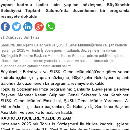
yapan kadrolu işçiler için yapılan sözleşme, Büyükşehir
Belediyesi Toplantı Salonu’nda düzenlenen bir programla
resmiyete döküldü.
21 Ocak 2025 Salı 17:22
Şanlıurfa Büyükşehir Belediyesi ve ŞUSKİ Genel Müdürlüğü’nde çalışan kadrolu
işçiler için 2025 yılı Toplu İş Sözleşmesi imzalandı. Sözleşmeyi imzalayan
Büyükşehir Belediye Başkanı Mehmet Kasım Gülpınar, göreve geldikleri günden
itibaren işçilerin her zaman yanında olduklarını ve haklarını korumak için
ellerinden gelen çabayı gösterdiklerini belirtti.
Büyükşehir Belediyesi ve ŞUSKİ Genel Müdürlüğü’nde görev yapan
kadrolu işçiler için yapılan sözleşme, Büyükşehir Belediyesi Toplantı
Salonu’nda düzenlenen bir programla resmiyete döküldü.
Toplu İş Sözleşmesi İmza programına; Şanlıurfa Büyükşehir Belediye
Başkanı Mehmet Kasım Gülpınar, Genel Sekreter Nihat Karabiber,
ŞUSKİ Genel Müdürü Emin İzol, ŞUSKİ Genel Müdür Yardımcısı Ali
Ekber Asker, ilgili daire başkanları, Öz Belediye-İş Sendikası Başkanı
Aziz Bakır ve sendika temsilcileri katıldı.
KADROLU İŞÇİLERE YÜZDE 35 ZAM
İmzalanan 2025 yılı Toplu İş Sözleşmesi ile birlikte kadrolu işçilere;
1’inci 6 ay için yüzde 35, 2’nci 6 ay için de enflasyon oranında zam