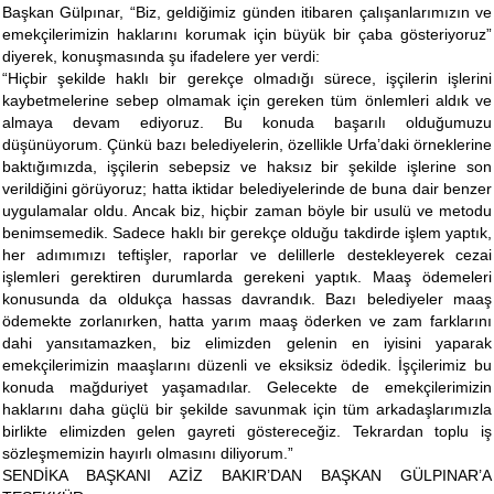
Başkan Gülpınar, “Biz, geldiğimiz günden itibaren çalışanlarımızın ve
emekçilerimizin haklarını korumak için büyük bir çaba gösteriyoruz”
diyerek, konuşmasında şu ifadelere yer verdi:
“Hiçbir şekilde haklı bir gerekçe olmadığı sürece, işçilerin işlerini
kaybetmelerine sebep olmamak için gereken tüm önlemleri aldık ve
almaya devam ediyoruz. Bu konuda başarılı olduğumuzu
düşünüyorum. Çünkü bazı belediyelerin, özellikle Urfa’daki örneklerine
baktığımızda, işçilerin sebepsiz ve haksız bir şekilde işlerine son
verildiğini görüyoruz; hatta iktidar belediyelerinde de buna dair benzer
uygulamalar oldu. Ancak biz, hiçbir zaman böyle bir usulü ve metodu
benimsemedik. Sadece haklı bir gerekçe olduğu takdirde işlem yaptık,
her adımımızı teftişler, raporlar ve delillerle destekleyerek cezai
işlemleri gerektiren durumlarda gerekeni yaptık. Maaş ödemeleri
konusunda da oldukça hassas davrandık. Bazı belediyeler maaş
ödemekte zorlanırken, hatta yarım maaş öderken ve zam farklarını
dahi yansıtamazken, biz elimizden gelenin en iyisini yaparak
emekçilerimizin maaşlarını düzenli ve eksiksiz ödedik. İşçilerimiz bu
konuda mağduriyet yaşamadılar. Gelecekte de emekçilerimizin
haklarını daha güçlü bir şekilde savunmak için tüm arkadaşlarımızla
birlikte elimizden gelen gayreti göstereceğiz. Tekrardan toplu iş
sözleşmemizin hayırlı olmasını diliyorum.”
SENDİKA BAŞKANI AZİZ BAKIR’DAN BAŞKAN GÜLPINAR’A