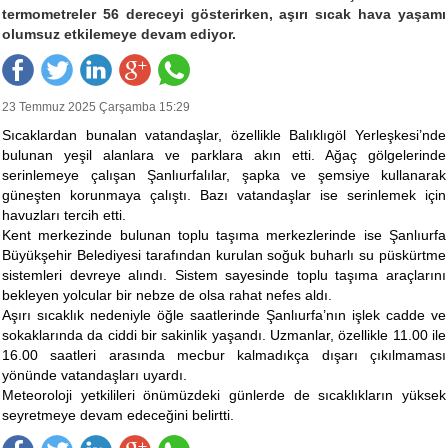
termometreler 56 dereceyi gösterirken, aşırı sıcak hava yaşamı
olumsuz etkilemeye devam ediyor.
23 Temmuz 2025 Çarşamba 15:29
Sıcaklardan bunalan vatandaşlar, özellikle Balıklıgöl Yerleşkesi’nde
bulunan yeşil alanlara ve parklara akın etti. Ağaç gölgelerinde
serinlemeye çalışan Şanlıurfalılar, şapka ve şemsiye kullanarak
güneşten korunmaya çalıştı. Bazı vatandaşlar ise serinlemek için
havuzları tercih etti.
Kent merkezinde bulunan toplu taşıma merkezlerinde ise Şanlıurfa
Büyükşehir Belediyesi tarafından kurulan soğuk buharlı su püskürtme
sistemleri devreye alındı. Sistem sayesinde toplu taşıma araçlarını
bekleyen yolcular bir nebze de olsa rahat nefes aldı.
Aşırı sıcaklık nedeniyle öğle saatlerinde Şanlıurfa’nın işlek cadde ve
sokaklarında da ciddi bir sakinlik yaşandı. Uzmanlar, özellikle 11.00 ile
16.00 saatleri arasında mecbur kalmadıkça dışarı çıkılmaması
yönünde vatandaşları uyardı.
Meteoroloji yetkilileri önümüzdeki günlerde de sıcaklıkların yüksek
seyretmeye devam edeceğini belirtti.