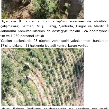
Diyarbakır İl Jandarma Komutanlığı'nın koordinesinde yürütülen
çalışmalara; Batman, Muş, Elazığ, Şanlıurfa, Bingöl ve Mardin İl
Jandarma Komutanlıklarının da desteğiyle toplam 124 operasyonel
tim ve 1.250 personel katıldı.
Yapılan baskınlarda 25 şüpheli zehir taciri yakalanırken, bunlardan
17’si tutuklandı, 8’i hakkında ise adli kontrol kararı verildi.
İçişleri Bakanı Yerlikaya açıklamasında şu ifadelere yer verdi: