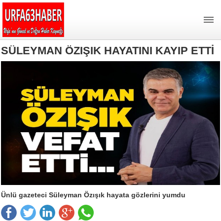
SÜLEYMAN ÖZIŞIK HAYATINI KAYIP ETTİ
Ünlü gazeteci Süleyman Özışık hayata gözlerini yumdu