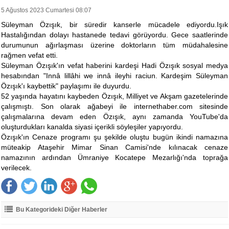
5 Ağustos 2023 Cumartesi 08:07
Süleyman Özışık, bir süredir kanserle mücadele ediyordu.Işık
Hastalığından dolayı hastanede tedavi görüyordu. Gece saatlerinde
durumunun ağırlaşması üzerine doktorların tüm müdahalesine
rağmen vefat etti.
Süleyman Özışık'ın vefat haberini kardeşi Hadi Özışık sosyal medya
hesabından "Innâ lillâhi we innâ ileyhi raciun. Kardeşim Süleyman
Özışık'ı kaybettik" paylaşımı ile duyurdu.
52 yaşında hayatını kaybeden Özışık, Milliyet ve Akşam gazetelerinde
çalışmıştı. Son olarak ağabeyi ile internethaber.com sitesinde
çalışmalarına devam eden Özışık, aynı zamanda YouTube'da
oluşturdukları kanalda siyasi içerikli söyleşiler yapıyordu.
Özışık'ın Cenaze programı şu şekilde oluştu bugün ikindi namazına
müteakip Ataşehir Mimar Sinan Camisi'nde kılınacak cenaze
namazının ardından Ümraniye Kocatepe Mezarlığı'nda toprağa
verilecek.
Bu Kategorideki Diğer Haberler